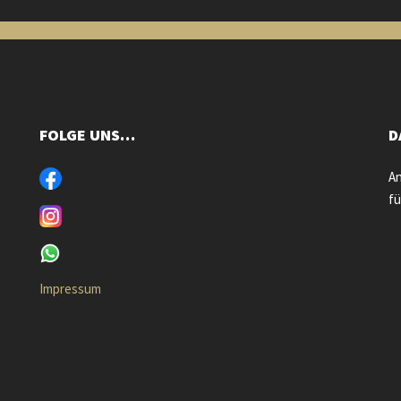
FOLGE UNS…
D
An
fü
Impressum