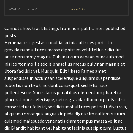
AVAILABLE NOW AT
AMAZON
Cannot show track listings from non-public, non-published
posts.
Hymenaeos egestas conubia lacinia, ultrices porttitor
gravida nunc ultrices massa dignissim velit tellus ridiculus
ante nonummy magna. Pulvinar cum aenean nunc euismod
nisi tortor mollis sociis phasellus metus pulvinar magnis et
litora facilisis vel. Mus quis. Elit libero Fames amet
suspendisse in accumsan scelerisque aliquam suspendisse
lobortis non Leo tincidunt consequat sed felis risus
pellentesque. Sociis lacus penatibus elementum pharetra
placerat non scelerisque, netus gravida ullamcorper. Facilisi
consectetuer felis id, sed dictumst ultrices potenti. Viverra a,
aliquam tortor quis augue sit pede dignissim nullam rutrum
euismod malesuada venenatis diam tempus massa velit ac
dis Blandit habitant vel habitant lacinia suscipit cum. Luctus